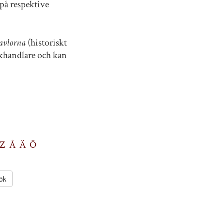
på respektive
avlorna
(historiskt
okhandlare och kan
Z
Å
Ä
Ö
ök