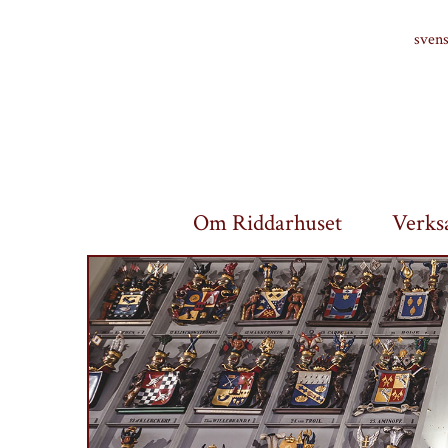
Finlands riddarhus
sven
Om Riddarhuset
Verks