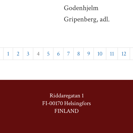
Godenhjelm
Gripenberg, adl.
1
2
3
4
5
6
7
8
9
10
11
12
Riddaregatan 1
FI-00170 Helsingfors
FINLAND