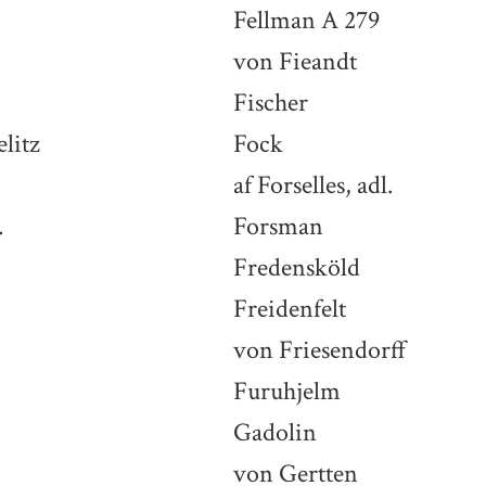
Fellman A 279
von Fieandt
Fischer
litz
Fock
af Forselles, adl.
.
Forsman
Fredensköld
Freidenfelt
von Friesendorff
Furuhjelm
Gadolin
von Gertten