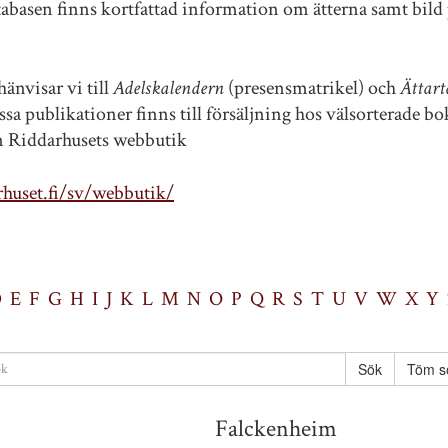
tabasen finns kortfattad information om ätterna samt bild 
änvisar vi till
Adelskalendern
(presensmatrikel) och
Ättart
sa publikationer finns till försäljning hos välsorterade b
ån Riddarhusets webbutik
huset.fi/sv/webbutik/
D
E
F
G
H
I
J
K
L
M
N
O
P
Q
R
S
T
U
V
W
X
Y
Töm s
Falckenheim