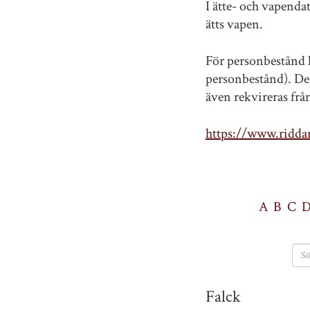
I ätte- och vapenda
ätts vapen.
För personbestånd h
personbestånd). Des
även rekvireras fr
https://www.riddar
A
B
C
Falck