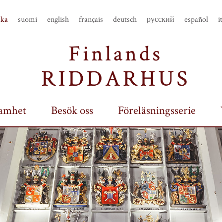
ska
suomi
english
français
deutsch
русский
español
i
amhet
Besök oss
Föreläsningsserie