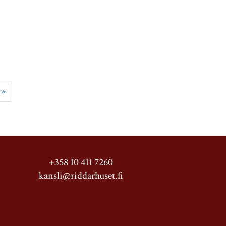
»
+358 10 411 7260
kansli@riddarhuset.fi