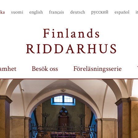
ska
suomi
english
français
deutsch
русский
español
i
amhet
Besök oss
Föreläsningsserie