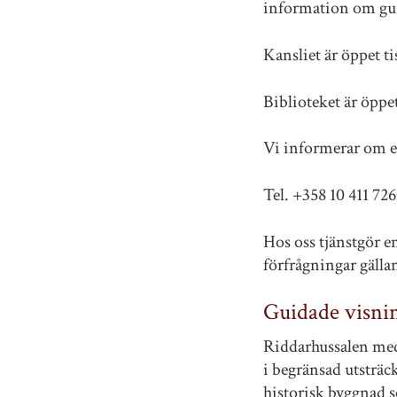
information om gui
Kansliet är öppet ti
Biblioteket är öppet
Vi informerar om e
Tel. +358 10 411 72
Hos oss tjänstgör e
förfrågningar gäll
Guidade visni
Riddarhussalen med
i begränsad utsträc
historisk byggnad 