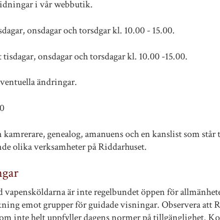
dningar i vår webbutik.
sdagar, onsdagar och torsdgar kl. 10.00 - 15.00.
 tisdagar, onsdagar och torsdagar kl. 10.00 -15.00.
ventuella ändringar.
60
n kamrerare, genealog, amanuens och en kanslist som står ti
ande olika verksamheter på Riddarhuset.
ngar
 vapensköldarna är inte regelbundet öppen för allmänhete
kning emot grupper för guidade visningar. Observera att R
som inte helt uppfyller dagens normer på tillgänglighet. 