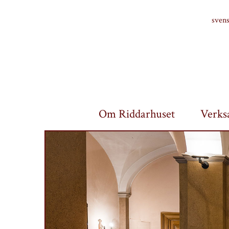
Finlands riddarhus
sven
Om Riddarhuset
Verks