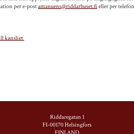
ation per e-post
amanuens@riddarhuset.fi
eller per telefo
ll kansliet
Riddaregatan 1
FI-00170 Helsingfors
FINLAND