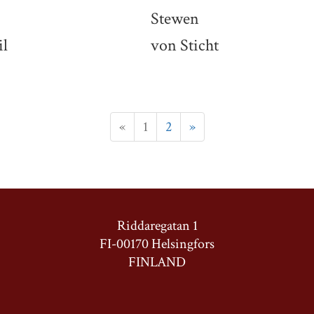
Stewen
il
von Sticht
«
1
2
»
Riddaregatan 1
FI-00170 Helsingfors
FINLAND