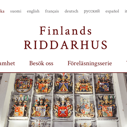
ska
suomi
english
français
deutsch
русский
español
i
amhet
Besök oss
Föreläsningsserie