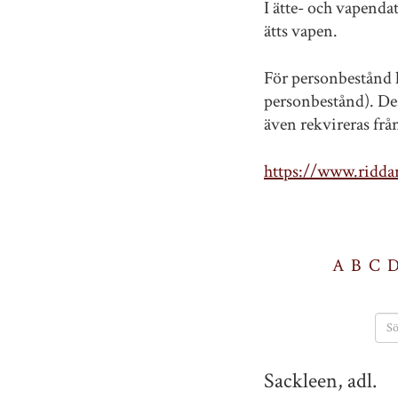
I ätte- och vapenda
ätts vapen.
För personbestånd h
personbestånd). Des
även rekvireras fr
https://www.riddar
A
B
C
Sackleen, adl.