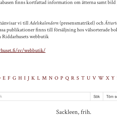
tabasen finns kortfattad information om ätterna samt bild 
änvisar vi till
Adelskalendern
(presensmatrikel) och
Ättart
sa publikationer finns till försäljning hos välsorterade b
ån Riddarhusets webbutik
huset.fi/sv/webbutik/
D
E
F
G
H
I
J
K
L
M
N
O
P
Q
R
S
T
U
V
W
X
Y
Töm s
Sackleen, frih.