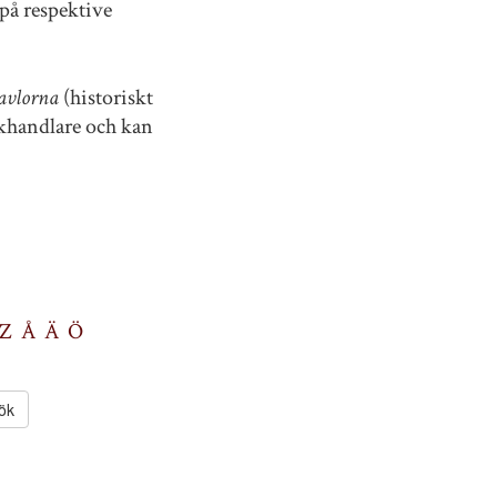
på respektive
avlorna
(historiskt
okhandlare och kan
Z
Å
Ä
Ö
ök