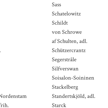
Sass
Schatelowitz
Schildt
von Schrowe
af Schulten, adl.
.
Schützercrantz
Segerstråle
Silfverswan
Soisalon-Soininen
Stackelberg
-Nordenstam
Standertskjöld, adl.
frih.
Starck