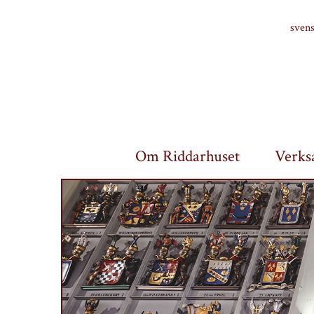
Finlands riddarhus
sven
Om Riddarhuset
Verks