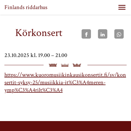
Finlands riddarhus
Körkonsert
23.10.2025 kl. 19.00 – 21.00
https://www.kuoromusiikinkausikonsertit.fi/sv/kon
sertit-syksy-25/musiikkia-it%C3%A4meren-
ymp%C3%A4rilt%C3%A4